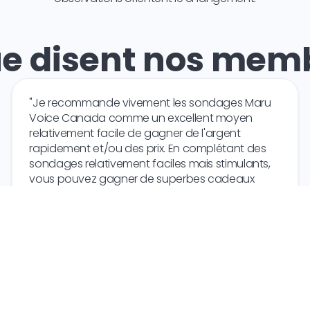
e disent nos memb
"Je recommande vivement les sondages Maru
Voice Canada comme un excellent moyen
relativement facile de gagner de l'argent
rapidement et/ou des prix. En complétant des
sondages relativement faciles mais stimulants,
vous pouvez gagner de superbes cadeaux
grâce à vos opinions personnelles... essayez-le,
vous ne le regretterez pas !!!!!!!"
G.H.
Canada