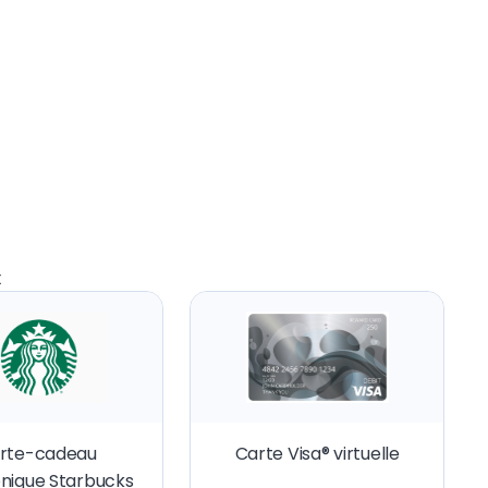
x
rte-cadeau
Carte Visa® virtuelle
onique Starbucks