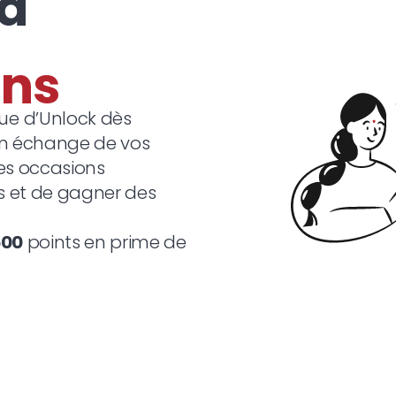
 à
e d’Unlock dès
en échange de vos
des occasions
s et de gagner des
500
points en prime de