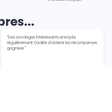
res...
"Des sondages intéressants envoyés
régulièrement. Facilité d'obtenir les récompenses
gagnées."
D.G.
Canada