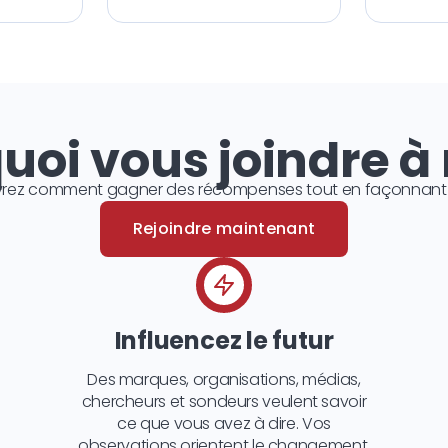
uoi vous joindre à
rez comment gagner des récompenses tout en façonnant l’
Rejoindre maintenant
Influencez le futur
Des marques, organisations, médias,
chercheurs et sondeurs veulent savoir
ce que vous avez à dire. Vos
observations orientent le changement.