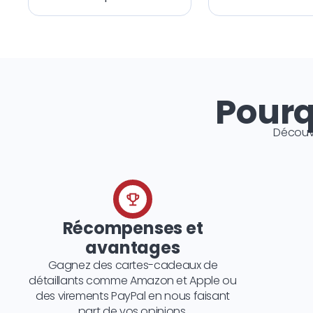
Pourq
Découv
Récompenses et
avantages
Gagnez des cartes-cadeaux de
détaillants comme Amazon et Apple ou
des virements PayPal en nous faisant
part de vos opinions.