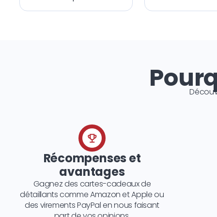
Pourq
Découv
Récompenses et
avantages
Gagnez des cartes-cadeaux de
détaillants comme Amazon et Apple ou
des virements PayPal en nous faisant
part de vos opinions.