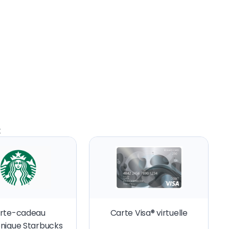
x
rte-cadeau
Carte Visa® virtuelle
onique Starbucks