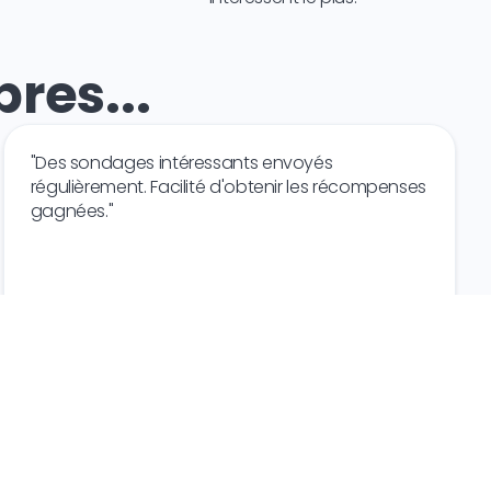
res...
"Des sondages intéressants envoyés
régulièrement. Facilité d'obtenir les récompenses
gagnées."
D.G.
Canada