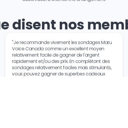
e disent nos memb
"Je recommande vivement les sondages Maru
Voice Canada comme un excellent moyen
relativement facile de gagner de l'argent
rapidement et/ou des prix. En complétant des
sondages relativement faciles mais stimulants,
vous pouvez gagner de superbes cadeaux
grâce à vos opinions personnelles... essayez-le,
vous ne le regretterez pas !!!!!!!"
G.H.
Canada