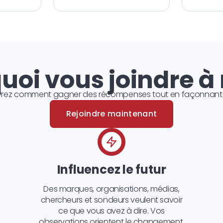
uoi vous joindre à
rez comment gagner des récompenses tout en façonnant l’
Rejoindre maintenant
Influencez le futur
Des marques, organisations, médias,
chercheurs et sondeurs veulent savoir
ce que vous avez à dire. Vos
observations orientent le changement.