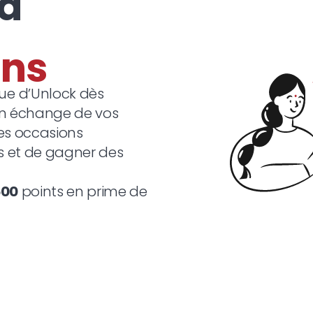
 à
e d’Unlock dès
en échange de vos
des occasions
s et de gagner des
500
points en prime de