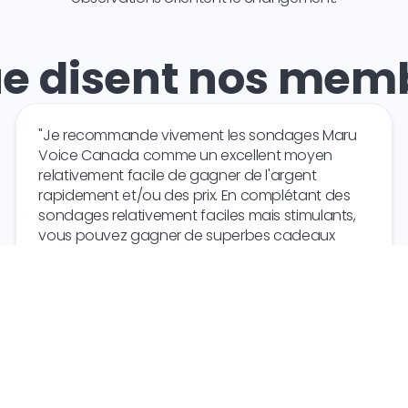
e disent nos memb
"Je recommande vivement les sondages Maru
Voice Canada comme un excellent moyen
relativement facile de gagner de l'argent
rapidement et/ou des prix. En complétant des
sondages relativement faciles mais stimulants,
vous pouvez gagner de superbes cadeaux
grâce à vos opinions personnelles... essayez-le,
vous ne le regretterez pas !!!!!!!"
G.H.
Canada